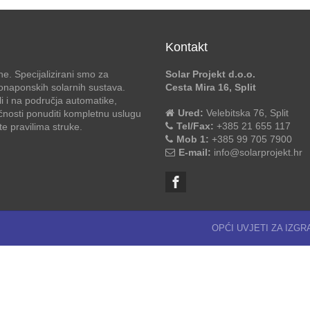
Kontakt
e. Specijalizirani smo za
Solar Projekt d.o.o.
otonaponskih solarnih sustava.
Cesta Mira 16, Split
li i na područja automatike,
Ured:
Velebitska 76, Split
ćnosti ponuditi kompletnu uslugu
Tel/Fax:
+385 21 655 117
 pravilima struke.
Mob 1:
+385 99 705 7900
E-mail:
info@solarprojekt.hr
OPĆI UVJETI ZA IZG