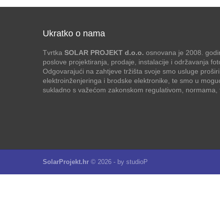
Ukratko o nama
Tvrtka
SOLAR PROJEKT d.o.o.
osnovana je 2008. godin
poslove projektiranja, prodaje, instalacije i održavanja f
Odgovarajući na zahtjeve tržišta svoje smo usluge proširi
elektroinženjeringa i brodske elektronike, te smo u mogu
sukladno s važećom zakonskom regulativom, normama, te
SolarProjekt.hr
© 2026 - by
studioP