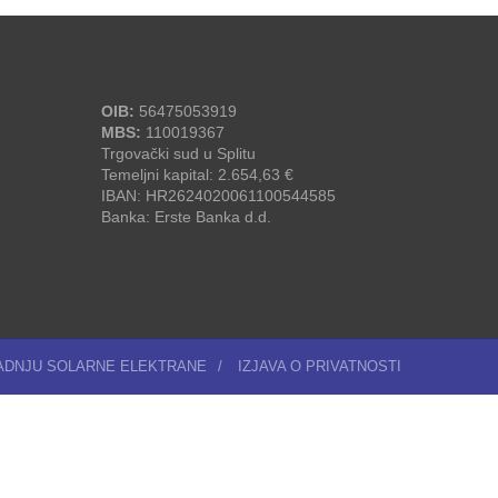
OIB:
56475053919
MBS:
110019367
Trgovački sud u Splitu
Temeljni kapital: 2.654,63 €
IBAN: HR2624020061100544585
Banka: Erste Banka d.d.
RADNJU SOLARNE ELEKTRANE
/
IZJAVA O PRIVATNOSTI