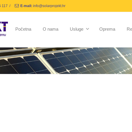
5 117
/
E-mail:
info@solarprojekt.hr
Početna
O nama
Usluge
Oprema
Re